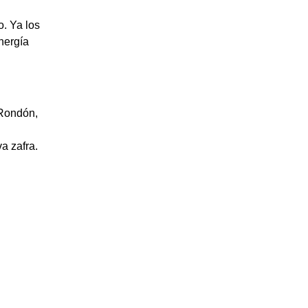
o. Ya los
nergía
 Rondón,
a zafra.